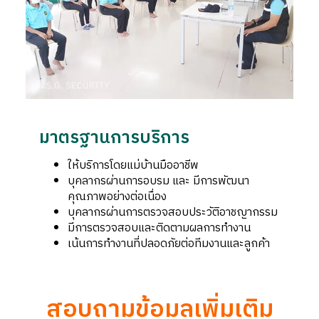
มาตรฐานการบริการ
ให้บริการโดยแม่บ้านมืออาชีพ
บุคลากรผ่านการอบรม และ มีการพัฒนา
คุณภาพอย่างต่อเนื่อง
บุคลากรผ่านการตรวจสอบประวัติอาชญากรรม
มีการตรวจสอบและติดตามผลการทำงาน
เน้นการทำงานที่ปลอดภัยต่อทีมงานและลูกค้า
สอบถามข้อมูลเพิ่มเติม