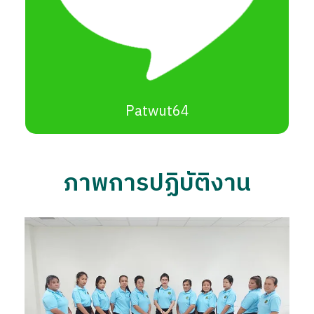
Patwut64
ภาพการปฏิบัติงาน